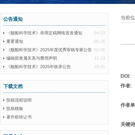
当前位
公告通知
《舰船科学技术》录用定稿网络首发通知
04-03
重要通知
05-25
《舰船科学技术》2025年度优秀审稿专家公告
02-06
编辑部隶属关系与费用声明
11-13
《舰船科学技术》2025年收录公告
10-31
DOI:
作者:
下载文档
投稿流程说明
作者单
投稿模板
著作权转让书
关键词