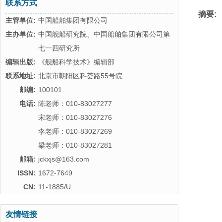
联系方式
摘要:
主管单位:
中国船舶集团有限公司
主办单位:
中国舰船研究院、中国船舶集团有限公司第
七一四研究所
编辑出版:
《舰船科学技术》编辑部
联系地址:
北京市朝阳区科荟路55号院
邮编:
100101
电话:
陈老师：010-83027277
宋老师：010-83027276
李老师：010-83027269
梁老师：010-83027281
邮箱:
jckxjs@163.com
ISSN:
1672-7649
CN:
11-1885/U
友情链接