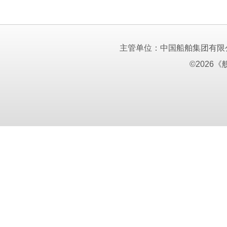
主管单位：中国船舶集团有限
©2026