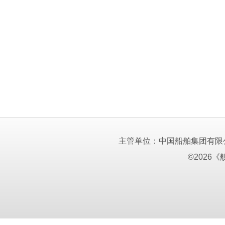
主管单位：中国船舶集团有限
©2026