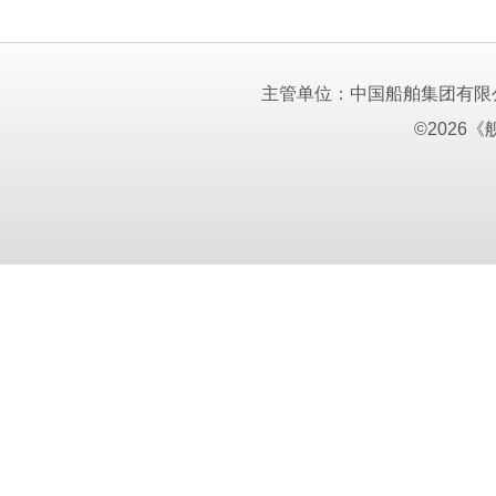
主管单位：中国船舶集团有限
©2026