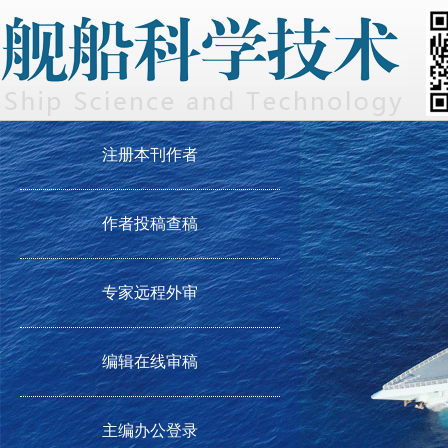
注册本刊作者
作者投稿查稿
专家远程外审
编辑在线审稿
主编办公登录