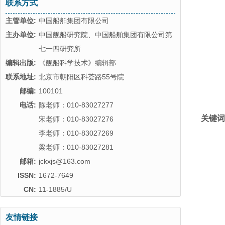
联系方式
主管单位:
中国船舶集团有限公司
主办单位:
中国舰船研究院、中国船舶集团有限公司第
七一四研究所
编辑出版:
《舰船科学技术》编辑部
联系地址:
北京市朝阳区科荟路55号院
邮编:
100101
电话:
陈老师：010-83027277
关键词
宋老师：010-83027276
李老师：010-83027269
梁老师：010-83027281
邮箱:
jckxjs@163.com
ISSN:
1672-7649
CN:
11-1885/U
友情链接