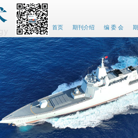
首页
期刊介绍
编 委 会