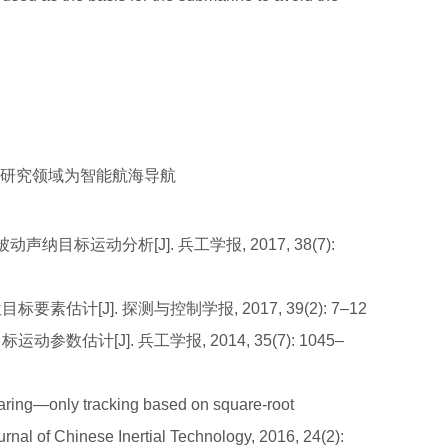
,主要研究领域为智能航海导航
声纳目标运动分析[J]. 兵工学报, 2017, 38(7):
素估计[J]. 探测与控制学报, 2017, 39(2): 7–12
参数估计[J]. 兵工学报, 2014, 35(7): 1045–
ring—only tracking based on square-root
rnal of Chinese Inertial Technology, 2016, 24(2):