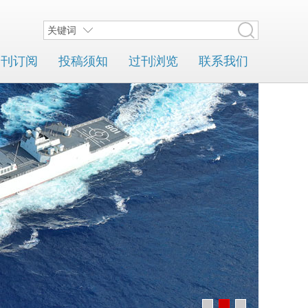
关键词
期刊订阅
投稿须知
过刊浏览
联系我们