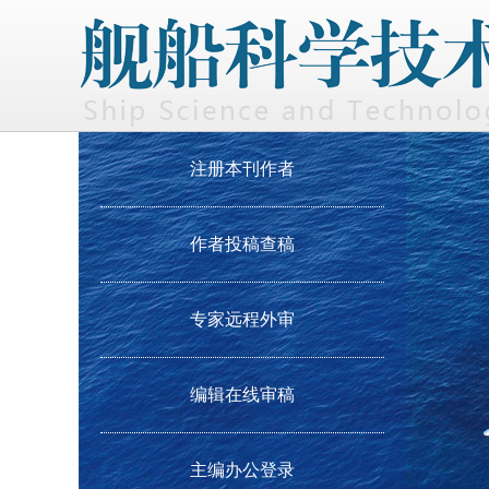
注册本刊作者
作者投稿查稿
专家远程外审
编辑在线审稿
主编办公登录