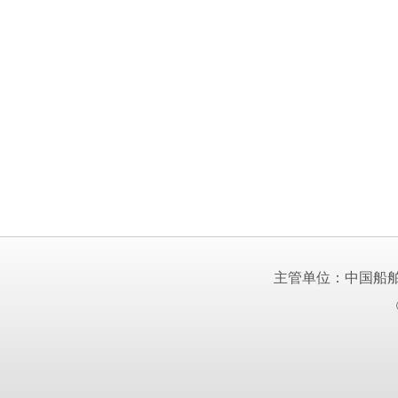
主管单位：中国船