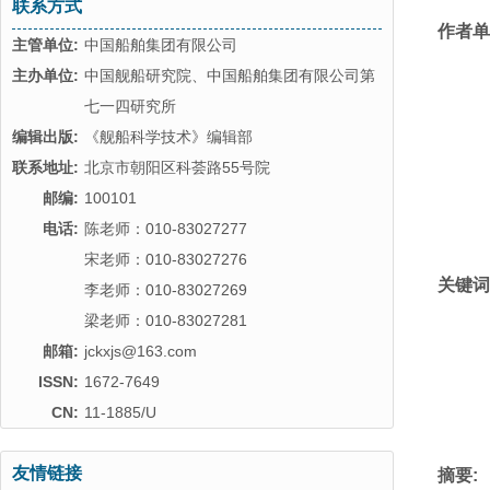
联系方式
作者单
主管单位:
中国船舶集团有限公司
主办单位:
中国舰船研究院、中国船舶集团有限公司第
七一四研究所
编辑出版:
《舰船科学技术》编辑部
联系地址:
北京市朝阳区科荟路55号院
邮编:
100101
电话:
陈老师：010-83027277
宋老师：010-83027276
关键词
李老师：010-83027269
梁老师：010-83027281
邮箱:
jckxjs@163.com
ISSN:
1672-7649
CN:
11-1885/U
友情链接
摘要: