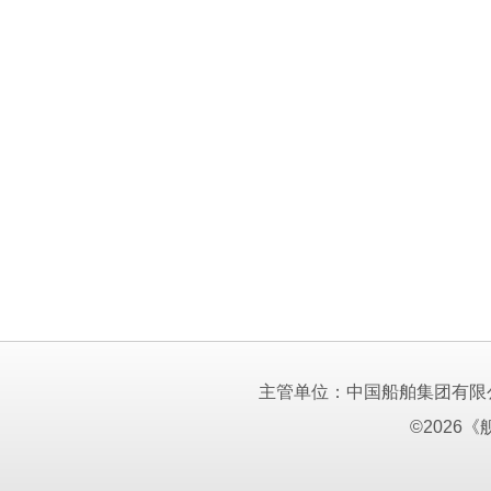
主管单位：中国船舶集团有限
©2026