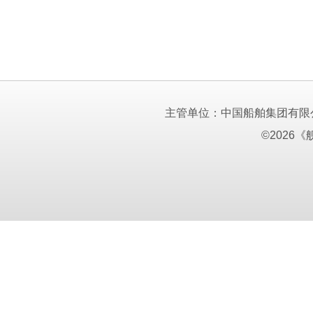
主管单位：中国船舶集团有限
©2026