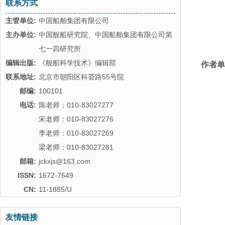
联系方式
主管单位:
中国船舶集团有限公司
主办单位:
中国舰船研究院、中国船舶集团有限公司第
七一四研究所
编辑出版:
《舰船科学技术》编辑部
作者单
联系地址:
北京市朝阳区科荟路55号院
邮编:
100101
电话:
陈老师：010-83027277
宋老师：010-83027276
李老师：010-83027269
梁老师：010-83027281
邮箱:
jckxjs@163.com
ISSN:
1672-7649
CN:
11-1885/U
友情链接