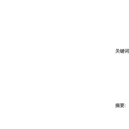
关键词
摘要: