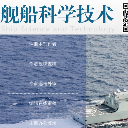
注册本刊作者
作者投稿查稿
专家远程外审
编辑在线审稿
主编办公登录