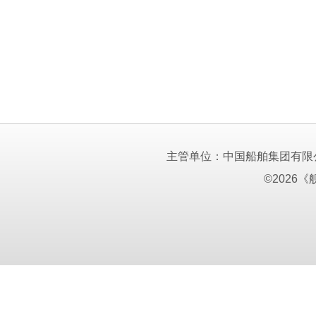
主管单位：中国船舶集团有限
©2026