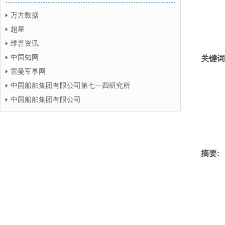
万方数据
超星
维普资讯
中国知网
关键词
雷曼军事网
中国船舶集团有限公司第七一四研究所
中国船舶集团有限公司
摘要: