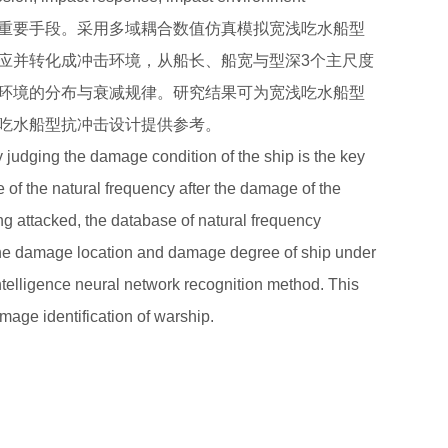
重要手段。采用多域耦合数值仿真模拟宽浅吃水船型
应并转化成冲击环境，从船长、船宽与型深3个主尺度
环境的分布与衰减规律。研究结果可为宽浅吃水船型
吃水船型抗冲击设计提供参考。
ly judging the damage condition of the ship is the key
 of the natural frequency after the damage of the
eing attacked, the database of natural frequency
d the damage location and damage degree of ship under
 intelligence neural network recognition method. This
mage identification of warship.