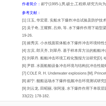
作者简介：
郝宁(1995-),男,硕士,工程师,研究
参考文献：
[1] 汪玉, 华宏星. 实船水下爆炸冲击试验及防护技术[M
[2] 吴子奇, 王耀辉, 吕帅, 等. 水下爆炸作用下箱型梁舰
19-26.
[3] 姬秀滨. 小水线面双体船水下爆炸冲击环境特性分析[
[4] 古滨, 郎天齐, 刘翠丹. 基于样本库方法的船舶冲击环境预
[5] 刘翠丹. 船舶冲击环境工程化预报方法研究[D]. 哈
[6] 尹群. 水面船舶设备冲击环境与结构抗冲击性能研究[
[7] COLE R. H. Underwater explosions [M]. Princet
[8] 郝宁. 舰船远场水下爆炸低频冲击环境测试研究[D]
[9] 刘云龙, 田昭丽, 张阿漫. 水下爆炸作用下单双层
33(22): 178-182.