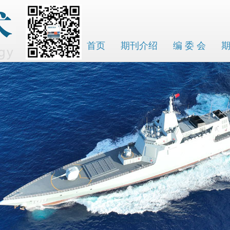
首页
期刊介绍
编 委 会