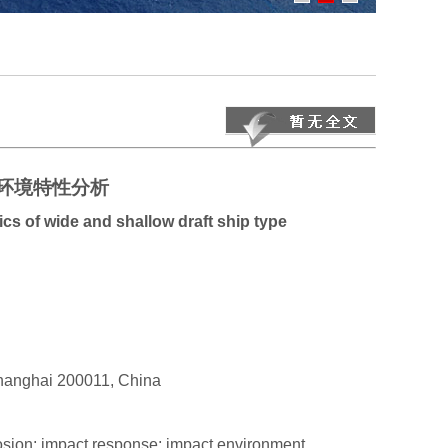
环境特性分析
cs of wide and shallow draft ship type
Shanghai 200011, China
losion; impact response; impact environment