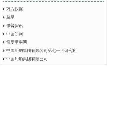
万方数据
超星
维普资讯
中国知网
雷曼军事网
中国船舶集团有限公司第七一四研究所
中国船舶集团有限公司