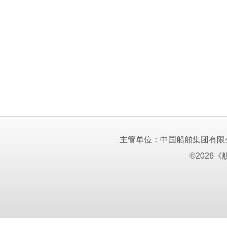
主管单位：中国船舶集团有限
©2026