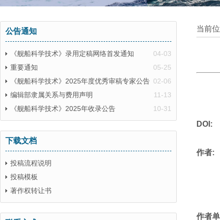
当前位
公告通知
《舰船科学技术》录用定稿网络首发通知
04-03
重要通知
05-25
《舰船科学技术》2025年度优秀审稿专家公告
02-06
编辑部隶属关系与费用声明
11-13
《舰船科学技术》2025年收录公告
10-31
DOI:
下载文档
作者:
投稿流程说明
投稿模板
著作权转让书
作者单