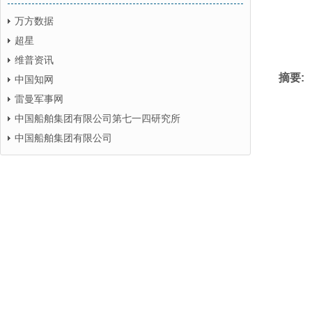
万方数据
超星
维普资讯
摘要:
中国知网
雷曼军事网
中国船舶集团有限公司第七一四研究所
中国船舶集团有限公司