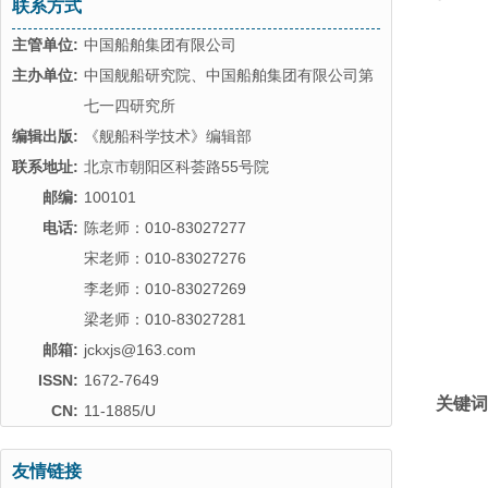
联系方式
主管单位:
中国船舶集团有限公司
主办单位:
中国舰船研究院、中国船舶集团有限公司第
七一四研究所
编辑出版:
《舰船科学技术》编辑部
联系地址:
北京市朝阳区科荟路55号院
邮编:
100101
电话:
陈老师：010-83027277
宋老师：010-83027276
李老师：010-83027269
梁老师：010-83027281
邮箱:
jckxjs@163.com
ISSN:
1672-7649
关键词
CN:
11-1885/U
友情链接