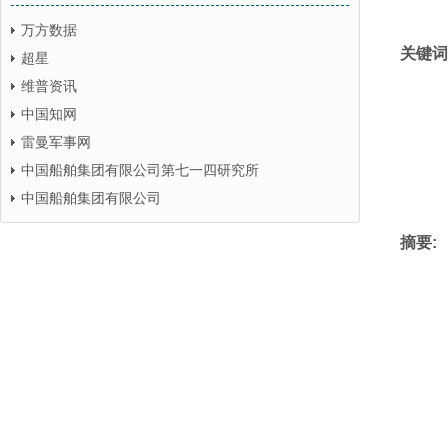
万方数据
关键词
超星
维普资讯
中国知网
雷曼军事网
中国船舶集团有限公司第七一四研究所
中国船舶集团有限公司
摘要: