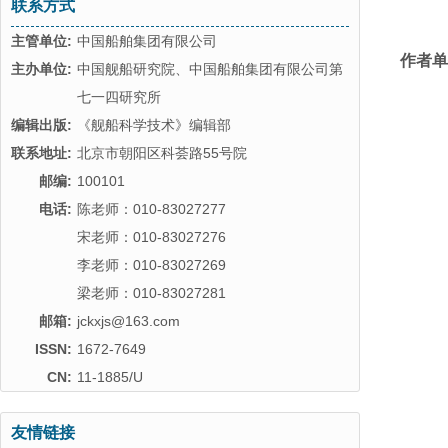
联系方式
主管单位:
中国船舶集团有限公司
作者单
主办单位:
中国舰船研究院、中国船舶集团有限公司第
七一四研究所
编辑出版:
《舰船科学技术》编辑部
联系地址:
北京市朝阳区科荟路55号院
邮编:
100101
电话:
陈老师：010-83027277
宋老师：010-83027276
李老师：010-83027269
梁老师：010-83027281
邮箱:
jckxjs@163.com
ISSN:
1672-7649
CN:
11-1885/U
友情链接