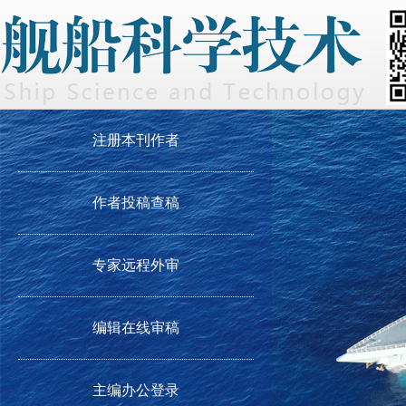
注册本刊作者
作者投稿查稿
专家远程外审
编辑在线审稿
主编办公登录