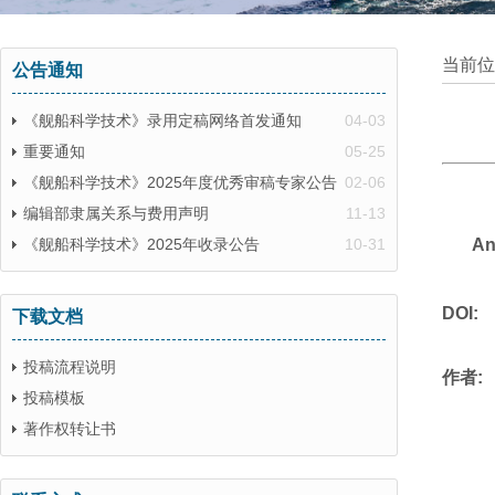
当前位
公告通知
《舰船科学技术》录用定稿网络首发通知
04-03
重要通知
05-25
《舰船科学技术》2025年度优秀审稿专家公告
02-06
编辑部隶属关系与费用声明
11-13
《舰船科学技术》2025年收录公告
10-31
An
DOI:
下载文档
投稿流程说明
作者:
投稿模板
著作权转让书