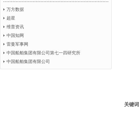
万方数据
超星
维普资讯
中国知网
雷曼军事网
中国船舶集团有限公司第七一四研究所
中国船舶集团有限公司
关键词