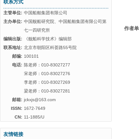
联系方式
主管单位:
中国船舶集团有限公司
主办单位:
中国舰船研究院、中国船舶集团有限公司第
作者单
七一四研究所
编辑出版:
《舰船科学技术》编辑部
联系地址:
北京市朝阳区科荟路55号院
邮编:
100101
电话:
陈老师：010-83027277
宋老师：010-83027276
李老师：010-83027269
梁老师：010-83027281
邮箱:
jckxjs@163.com
ISSN:
1672-7649
CN:
11-1885/U
友情链接