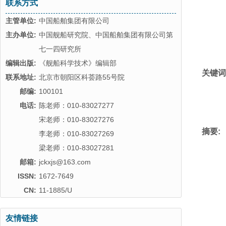
联系方式
主管单位:
中国船舶集团有限公司
主办单位:
中国舰船研究院、中国船舶集团有限公司第
七一四研究所
编辑出版:
《舰船科学技术》编辑部
关键词
联系地址:
北京市朝阳区科荟路55号院
邮编:
100101
电话:
陈老师：010-83027277
宋老师：010-83027276
摘要:
李老师：010-83027269
梁老师：010-83027281
邮箱:
jckxjs@163.com
ISSN:
1672-7649
CN:
11-1885/U
友情链接