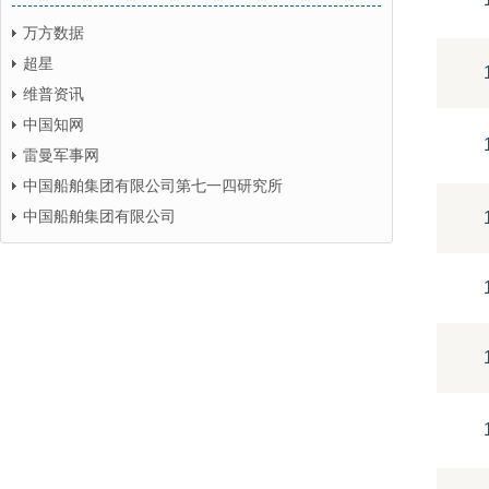
万方数据
超星
维普资讯
中国知网
雷曼军事网
中国船舶集团有限公司第七一四研究所
中国船舶集团有限公司