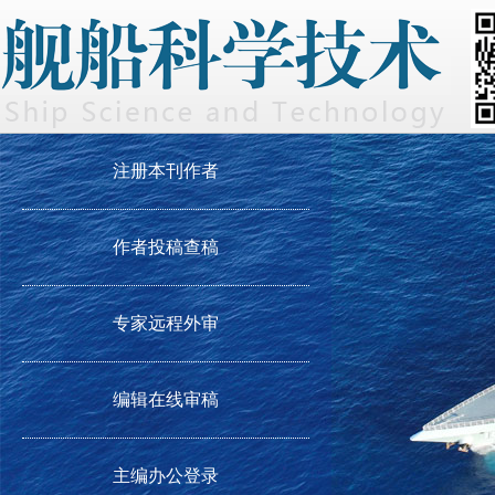
注册本刊作者
作者投稿查稿
专家远程外审
编辑在线审稿
主编办公登录