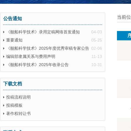
当前位
公告通知
《舰船科学技术》录用定稿网络首发通知
04-03
重要通知
05-25
《舰船科学技术》2025年度优秀审稿专家公告
02-06
编辑部隶属关系与费用声明
11-13
《舰船科学技术》2025年收录公告
10-31
下载文档
投稿流程说明
投稿模板
著作权转让书