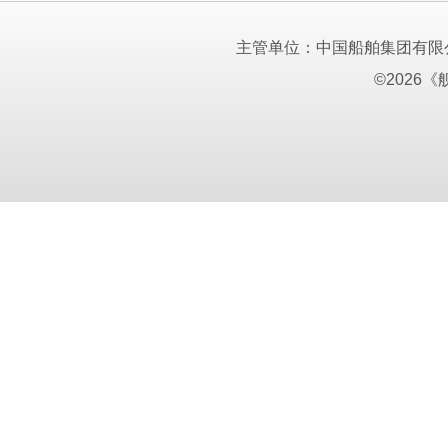
主管单位：中国船舶集团有限
©2026